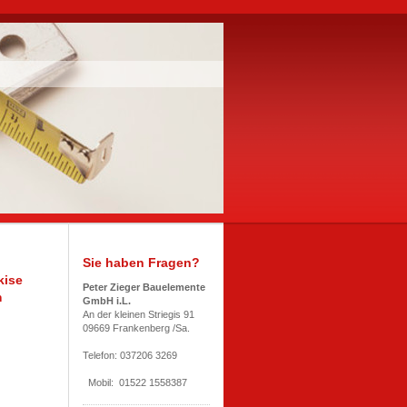
n
Sie haben Fragen?
e
Peter Zieger Bauelemente
m
GmbH i.L.
lter
An der kleinen Striegis 91
09669 Frankenberg /Sa.
ole
Telefon: 037206 3269
Mobil: 01522 1558387