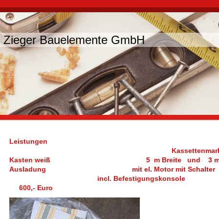
r Zieger Bauelemente GmbH
Leistunge
Kassettenmarkis
Kasten weiß 5 m Breite und 3 
Ausladung mit el. Motor mit Scha
incl. Befestigungskons
600,- Euro