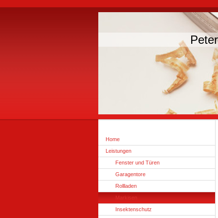
Pete
Home
Leistungen
Fenster und Türen
Garagentore
Rollladen
Markisen
Insektenschutz