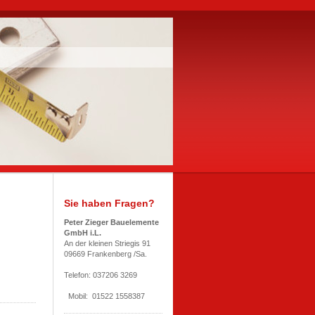
Sie haben Fragen?
Peter Zieger Bauelemente
GmbH i.L.
An der kleinen Striegis 91
09669 Frankenberg /Sa.
Telefon: 037206 3269
Mobil: 01522 1558387